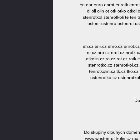
en enr enro enrot enrotk enrotko
ol oli olin ot otk otko otkol
stenrotkol stenrotkoli te ten t
ustenr ustenro ustenrot u
en.cz enr.cz enro.cz enrot.cz e
nr.cz nro.cz nrot.cz nrotk.cz
otkolin.cz ro.cz rot.cz rotk.
stenrotko.cz stenrotkol.cz 
tenrotkolin.cz tk.cz tko.cz
ustenrotko.cz ustenrotko
Da
Do skupiny dlouhých domén 
www.wustenrot-kolin.cz má d