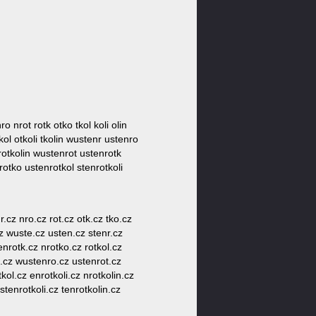
ro nrot rotk otko tkol koli olin
kol otkoli tkolin wustenr ustenro
 rotkolin wustenrot ustenrotk
rotko ustenrotkol stenrotkoli
r.cz nro.cz rot.cz otk.cz tko.cz
.cz wuste.cz usten.cz stenr.cz
enrotk.cz nrotko.cz rotkol.cz
in.cz wustenro.cz ustenrot.cz
kol.cz enrotkoli.cz nrotkolin.cz
tenrotkoli.cz tenrotkolin.cz