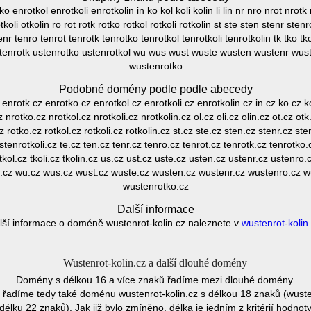
 enrotkol enrotkoli enrotkolin in ko kol koli kolin li lin nr nro nrot nrotk 
 otkoli otkolin ro rot rotk rotko rotkol rotkoli rotkolin st ste sten stenr ste
enr tenro tenrot tenrotk tenrotko tenrotkol tenrotkoli tenrotkolin tk tko tko
stenrotk ustenrotko ustenrotkol wu wus wust wuste wusten wustenr wus
wustenrotko
Podobné domény podle podle abecedy
nrotk.cz enrotko.cz enrotkol.cz enrotkoli.cz enrotkolin.cz in.cz ko.cz kol.
 nrotko.cz nrotkol.cz nrotkoli.cz nrotkolin.cz ol.cz oli.cz olin.cz ot.cz otk
cz rotko.cz rotkol.cz rotkoli.cz rotkolin.cz st.cz ste.cz sten.cz stenr.cz st
stenrotkoli.cz te.cz ten.cz tenr.cz tenro.cz tenrot.cz tenrotk.cz tenrotko.c
 tkol.cz tkoli.cz tkolin.cz us.cz ust.cz uste.cz usten.cz ustenr.cz ustenro
l.cz wu.cz wus.cz wust.cz wuste.cz wusten.cz wustenr.cz wustenro.cz w
wustenrotko.cz
Další informace
lší informace o doméně wustenrot-kolin.cz naleznete v
wustenrot-kolin
Wustenrot-kolin.cz a další dlouhé domény
Domény s délkou 16 a více znaků řadíme mezi dlouhé domény.
řadíme tedy také doménu wustenrot-kolin.cz s délkou 18 znaků (wusten
élku 22 znaků). Jak již bylo zmíněno, délka je jedním z kritérií hodn