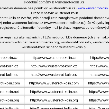
Podobné domény k wustenrot-kolin .cz
ternativní doména bez pomlčky: wustenrotkolin.cz (
www.wustenrotkolin.
Fráze v názvu: wustenrot kolin
tenrot-kolin.cz zvažte, zda nestojí zato zaregistrovat podobné doméno
 nebo wustenrot-kolincz.cz (www.wustenrot-kolincz.cz). Je vždycky le
egistrované alternativní domény, než je draze kupovat od doménovýc
aké registraci alternativních gTLDs nebo ccTLDs doménových jmen jako 
ustenrot-kolin.net, wustenrot-kolin.org, wustenrot-kolin.info, wustenrot
wustenrot-kolin.sk nebo wustenrot-kolin.pl.
rotkolin.cz
http://www.wustenrotkolin.cz
https://www
ot-kolin.cz
http://www.wustenrot-kolin.cz
https://www.
ot-kolin.eu
http://www.wustenrot-kolin.eu
https://www.
ot-kolin.com
http://www.wustenrot-kolin.com
https://www.
ot-kolin.net
http://www.wustenrot-kolin.net
https://www.
ot-kolin.org
http://www.wustenrot-kolin.org
https://www.
t-kolin.info
http://www.wustenrot-kolin.info
https://www.