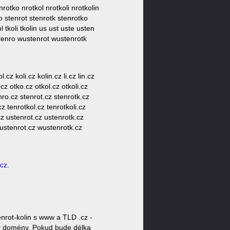
nrotko nrotkol nrotkoli nrotkolin
nro stenrot stenrotk stenrotko
l tkoli tkolin us ust uste usten
tenro wustenrot wustenrotk
cz koli.cz kolin.cz li.cz lin.cz
.cz otko.cz otkol.cz otkoli.cz
enro.cz stenrot.cz stenrotk.cz
z tenrotkol.cz tenrotkoli.cz
.cz ustenrot.cz ustenrotk.cz
ustenrot.cz wustenrotk.cz
.cz
.
rot-kolin s www a TLD .cz -
oty domény. Pokud bude délka