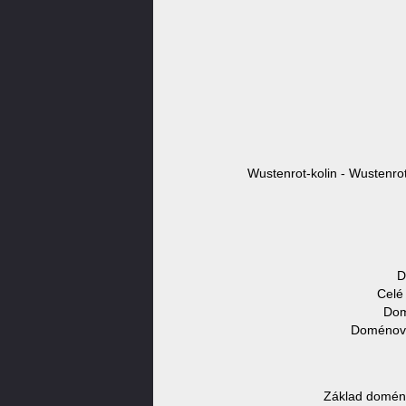
Wustenrot-kolin - Wustenrot
D
Celé
Dom
Doménové 
Základ doméno