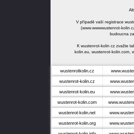
Al
V případě vaší registrace wus
(www.wwwwustenrot-kolin.cz)
budoucna zar
K wustenrot-kolin cz zvažte t
kolin.eu, wustenrot-kolin.com, w
wustenrotkolin.cz
www.wusten
wustenrot-kolin.cz
www.wustenr
wustenrot-kolin.eu
www.wustenr
wustenrot-kolin.com
www.wustenr
wustenrot-kolin.net
www.wustenr
wustenrot-kolin.org
www.wustenr
wustenrot-kolin.info
www.wustenro