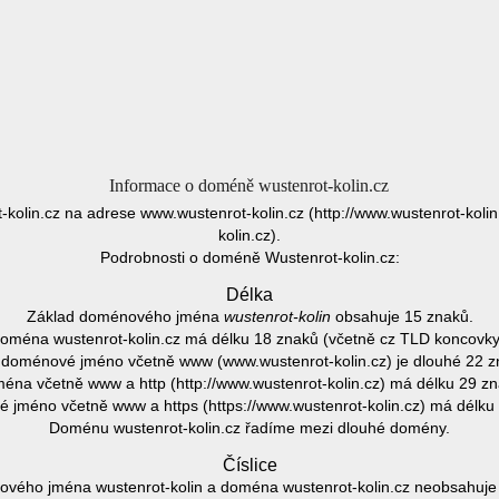
Informace o doméně wustenrot-kolin.cz
-kolin.cz na adrese www.wustenrot-kolin.cz (http://www.wustenrot-kolin
kolin.cz).
Podrobnosti o doméně Wustenrot-kolin.cz:
Délka
Základ doménového jména
wustenrot-kolin
obsahuje 15 znaků.
oména wustenrot-kolin.cz má délku 18 znaků (včetně cz TLD koncovky
 doménové jméno včetně www (www.wustenrot-kolin.cz) je dlouhé 22 z
éna včetně www a http (http://www.wustenrot-kolin.cz) má délku 29 zn
jméno včetně www a https (https://www.wustenrot-kolin.cz) má délku
Doménu wustenrot-kolin.cz řadíme mezi dlouhé domény.
Číslice
vého jména wustenrot-kolin a doména wustenrot-kolin.cz neobsahuje ž