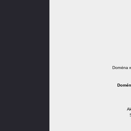
Doména wu
Doména
Ak