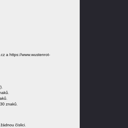
.cz a https://www.wustenrot-
).
naků.
aků.
 30 znaků.
ádnou číslici.