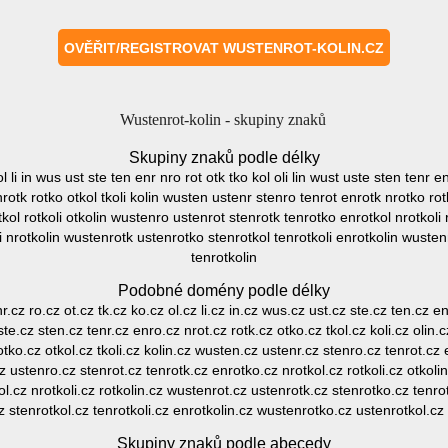
Wustenrot-kolin - skupiny znaků
Skupiny znaků podle délky
l li in wus ust ste ten enr nro rot otk tko kol oli lin wust uste sten tenr en
otk rotko otkol tkoli kolin wusten ustenr stenro tenrot enrotk nrotko rot
kol rotkoli otkolin wustenro ustenrot stenrotk tenrotko enrotkol nrotkoli
i nrotkolin wustenrotk ustenrotko stenrotkol tenrotkoli enrotkolin wusten
tenrotkolin
Podobné domény podle délky
r.cz ro.cz ot.cz tk.cz ko.cz ol.cz li.cz in.cz wus.cz ust.cz ste.cz ten.cz en
uste.cz sten.cz tenr.cz enro.cz nrot.cz rotk.cz otko.cz tkol.cz koli.cz olin
otko.cz otkol.cz tkoli.cz kolin.cz wusten.cz ustenr.cz stenro.cz tenrot.cz 
cz ustenro.cz stenrot.cz tenrotk.cz enrotko.cz nrotkol.cz rotkoli.cz otkol
l.cz nrotkoli.cz rotkolin.cz wustenrot.cz ustenrotk.cz stenrotko.cz tenrot
 stenrotkol.cz tenrotkoli.cz enrotkolin.cz wustenrotko.cz ustenrotkol.cz s
Skupiny znaků podle abecedy