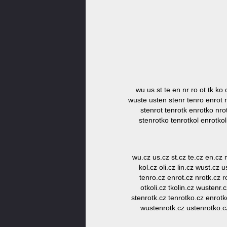
wu us st te en nr ro ot tk ko o
wuste usten stenr tenro enrot nr
stenrot tenrotk enrotko nrot
stenrotko tenrotkol enrotkol
wu.cz us.cz st.cz te.cz en.cz n
kol.cz oli.cz lin.cz wust.cz 
tenro.cz enrot.cz nrotk.cz r
otkoli.cz tkolin.cz wustenr.
stenrotk.cz tenrotko.cz enrotko
wustenrotk.cz ustenrotko.cz