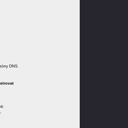
 zóny DNS.
strovat
04:
.