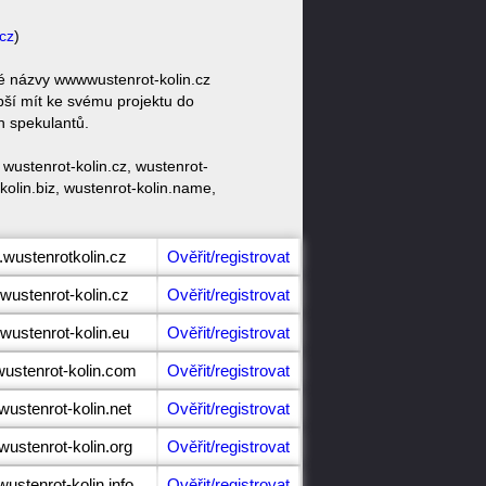
cz
)
vé názvy wwwwustenrot-kolin.cz
pší mít ke svému projektu do
h spekulantů.
wustenrot-kolin.cz, wustenrot-
-kolin.biz, wustenrot-kolin.name,
.wustenrotkolin.cz
Ověřit/registrovat
wustenrot-kolin.cz
Ověřit/registrovat
wustenrot-kolin.eu
Ověřit/registrovat
wustenrot-kolin.com
Ověřit/registrovat
wustenrot-kolin.net
Ověřit/registrovat
wustenrot-kolin.org
Ověřit/registrovat
wustenrot-kolin.info
Ověřit/registrovat