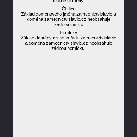
dlouhé domény.
Číslice
Základ doménového jména zamecnictvislavic a
doména zamecnictvislavic.cz neobsahuje
žádnou číslici.
Pomlčky
Základ domény druhého řádu zamecnictvislavic
a doména zamecnictvislavic.cz neobsahuje
žádnou pomlčku.