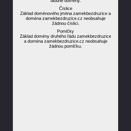
dlouhé domény.
Číslice
Základ doménového jména zamekbezdruzice a
doména zamekbezdruzice.cz neobsahuje
žádnou číslici.
Pomlčky
Základ domény druhého řádu zamekbezdruzice
a doména zamekbezdruzice.cz neobsahuje
žádnou pomlčku.