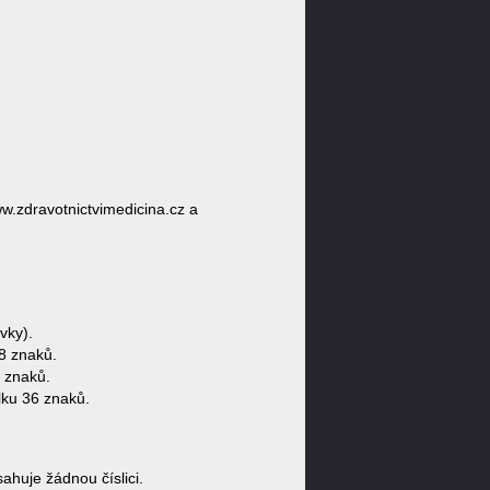
ww.zdravotnictvimedicina.cz a
vky).
8 znaků.
 znaků.
lku 36 znaků.
huje žádnou číslici.