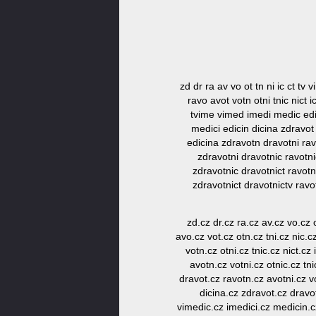
zd dr ra av vo ot tn ni ic ct tv 
ravo avot votn otni tnic nict i
tvime vimed imedi medic edici
medici edicin dicina zdravot 
edicina zdravotn dravotni rav
zdravotni dravotnic ravotni
zdravotnic dravotnict ravotn
zdravotnict dravotnictv ravo
zd.cz dr.cz ra.cz av.cz vo.cz o
avo.cz vot.cz otn.cz tni.cz nic.c
votn.cz otni.cz tnic.cz nict.cz
avotn.cz votni.cz otnic.cz tn
dravot.cz ravotn.cz avotni.cz vo
dicina.cz zdravot.cz dravot
vimedic.cz imedici.cz medicin.cz