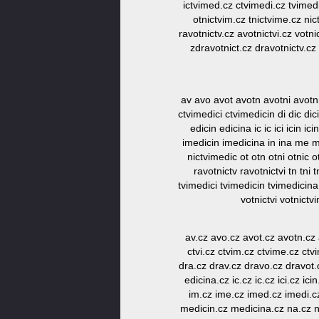
ictvimed.cz ctvimedi.cz tvimedi
otnictvim.cz tnictvime.cz ni
ravotnictv.cz avotnictvi.cz votn
zdravotnict.cz dravotnictv.cz
av avo avot avotn avotni avotnic
ctvimedici ctvimedicin di dic di
edicin edicina ic ic ici icin i
imedicin imedicina in ina me m
nictvimedic ot otn otni otnic o
ravotnictv ravotnictvi tn tni 
tvimedici tvimedicin tvimedicina
votnictvi votnict
av.cz avo.cz avot.cz avotn.cz a
ctvi.cz ctvim.cz ctvime.cz ctvi
dra.cz drav.cz dravo.cz dravot.c
edicina.cz ic.cz ic.cz ici.cz ici
im.cz ime.cz imed.cz imedi.c
medicin.cz medicina.cz na.cz ni.