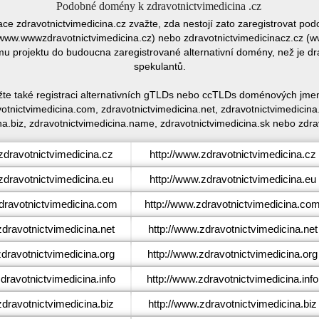
Podobné domény k zdravotnictvimedicina .cz
race zdravotnictvimedicina.cz zvažte, zda nestojí zato zaregistrovat 
www.wwwzdravotnictvimedicina.cz) nebo zdravotnictvimedicinacz.cz (ww
ému projektu do budoucna zaregistrované alternativní domény, než je 
spekulantů.
žte také registraci alternativních gTLDs nebo ccTLDs doménových jmen
otnictvimedicina.com, zdravotnictvimedicina.net, zdravotnictvimedicina.
na.biz, zdravotnictvimedicina.name, zdravotnictvimedicina.sk nebo zdrav
dravotnictvimedicina.cz
http://www.zdravotnictvimedicina.cz
dravotnictvimedicina.eu
http://www.zdravotnictvimedicina.eu
ravotnictvimedicina.com
http://www.zdravotnictvimedicina.co
dravotnictvimedicina.net
http://www.zdravotnictvimedicina.net
ravotnictvimedicina.org
http://www.zdravotnictvimedicina.org
ravotnictvimedicina.info
http://www.zdravotnictvimedicina.info
dravotnictvimedicina.biz
http://www.zdravotnictvimedicina.biz