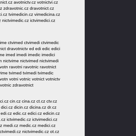
ict.cz avotnictv.cz votnictvi.cz
z zdravotnic.cz dravotnict.cz
ci.cz tvimedicin.cz vimedicina.cz
 nictvimedic.cz ictvimedici.cz
ctvime ctvimed ctvimedi ctvimedic
ict dravotnictv ed edi edic edici
im ime imed imedi imedic imedici
m nictvime nictvimed nictvimedi
avotn ravotni ravotnic ravotnict
m tvime tvimed tvimedi tvimedic
otn votni votnic votnict votnictv
votnic zdravotnict
i.cz cin.cz cina.cz ct.cz ctv.cz
dici.cz dicin.cz dicina.cz dr.cz
edi.cz edic.cz edici.cz edicin.cz
di.cz ictvimedic.cz ictvimedici.cz
cz medi.cz medic.cz medici.cz
ictvimedi.cz nictvimedic.cz ot.cz