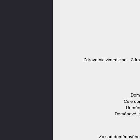
Zdravotnictvimedicina - Zdra
Domé
Celé do
Doména
Doménové jmé
Základ doménového j