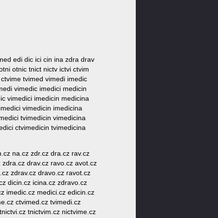
 med edi dic ici cin ina zdra drav
ni otnic tnict nictv ictvi ctvim
im ctvime tvimed vimedi imedic
vimedi vimedic imedici medicin
dic vimedici imedicin medicina
vimedici vimedicin imedicina
imedici tvimedicin vimedicina
edici ctvimedicin tvimedicina
in.cz na.cz zdr.cz dra.cz rav.cz
cz zdra.cz drav.cz ravo.cz avot.cz
na.cz zdrav.cz dravo.cz ravot.cz
cz dicin.cz icina.cz zdravo.cz
.cz imedic.cz medici.cz edicin.cz
ime.cz ctvimed.cz tvimedi.cz
nictvi.cz tnictvim.cz nictvime.cz