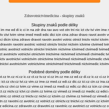
Zdravotnictvimedicina - skupiny znaků
Skupiny znaků podle délky
vi im me ed di ic ci in na zdr dra rav avo vot otn tni nic ict ctv tvi vim ime
ctv ctvi tvim vime imed medi edic dici icin cina zdrav dravo ravot avotn vot
 dicin icina zdravo dravot ravotn avotni votnic otnict tnictv nictvi ictv
dravotn ravotni avotnic votnict otnictv tnictvi nictvim ictvime ctvimed t
otnic avotnict votnictv otnictvi tnictvim nictvime ictvimed ctvimedi tvime
ct avotnictv votnictvi otnictvim tnictvime nictvimed ictvimedi ctvimedic t
ictv avotnictvi votnictvim otnictvime tnictvimed nictvimedi ictvimedic ctv
tnictvi avotnictvim votnictvime otnictvimed tnictvimedi nictvimedic ictvim
Podobné domény podle délky
t.cz tn.cz ni.cz ic.cz ct.cz tv.cz vi.cz im.cz me.cz ed.cz di.cz ic.cz ci.cz 
z ict.cz ctv.cz tvi.cz vim.cz ime.cz med.cz edi.cz dic.cz ici.cz cin.cz ina.
 ictv.cz ctvi.cz tvim.cz vime.cz imed.cz medi.cz edic.cz dici.cz icin.cz ci
ict.cz nictv.cz ictvi.cz ctvim.cz tvime.cz vimed.cz imedi.cz medic.cz edici.
tnic.cz otnict.cz tnictv.cz nictvi.cz ictvim.cz ctvime.cz tvimed.cz vimedi
n.cz ravotni.cz avotnic.cz votnict.cz otnictv.cz tnictvi.cz nictvim.cz ictv
 edicina.cz zdravotn.cz dravotni.cz ravotnic.cz avotnict.cz votnictv.cz ot