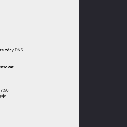
ze zóny DNS.
strovat
47:50:
uje.