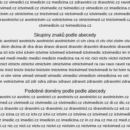
c.cz vimedici.cz imedicin.cz medicina.cz zdravotni.cz dravotnic.cz ravotn
ctvimed.cz ictvimedi.cz ctvimedic.cz tvimedici.cz vimedicin.cz imedicina.c
ictvim.cz otnictvime.cz tnictvimed.cz nictvimedi.cz ictvimedic.cz ctvimedi
 ravotnictvi.cz avotnictvim.cz votnictvime.cz otnictvimed.cz tnictvimedi.cz
ctvimedicin.cz tvimedicina.cz
Skupiny znaků podle abecedy
 avotnict avotnictv avotnictvi avotnictvim ci cin cina ct ctv ctvi ctvim 
ci dicin dicina dr dra drav dravo dravot dravotn dravotni dravotnic dravotn
cina ict ictv ictvi ictvim ictvime ictvimed ictvimedi ictvimedic ictvimedici 
ed medi medic medici medicin medicina na ni nic nict nictv nictvi nictvi
tnict otnictv otnictvi otnictvim otnictvime otnictvimed ra rav ravo ravot r
tnic tnict tnictv tnictvi tnictvim tnictvime tnictvimed tnictvimedi tv tvi tvi
 vi vim vime vimed vimedi vimedic vimedici vimedicin vimedicina vo vot v
vim votnictvime zd zdr zdra zdrav zdravo zdravot zdravotn zdravotni zdra
Podobné domény podle podle abecedy
votni.cz avotnic.cz avotnict.cz avotnictv.cz avotnictvi.cz avotnictvim.cz c
med.cz ctvimedi.cz ctvimedic.cz ctvimedici.cz ctvimedicin.cz di.cz dic.cz 
z dravotn.cz dravotni.cz dravotnic.cz dravotnict.cz dravotnictv.cz ed.cz 
n.cz icina.cz ict.cz ictv.cz ictvi.cz ictvim.cz ictvime.cz ictvimed.cz ictvime
z imedic.cz imedici.cz imedicin.cz imedicina.cz in.cz ina.cz me.cz med.
cz nic.cz nict.cz nictv.cz nictvi.cz nictvim.cz nictvime.cz nictvimed.cz n