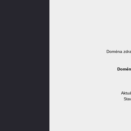
Doména zdra
Doména
Aktuá
Sta