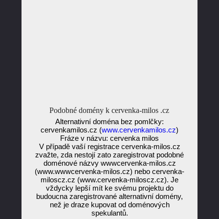
Podobné domény k cervenka-milos .cz
Alternativní doména bez pomlčky:
cervenkamilos.cz (
www.cervenkamilos.cz
)
Fráze v názvu: cervenka milos
V případě vaší registrace cervenka-milos.cz
zvažte, zda nestojí zato zaregistrovat podobné
doménové názvy wwwcervenka-milos.cz
(www.wwwcervenka-milos.cz) nebo cervenka-
miloscz.cz (www.cervenka-miloscz.cz). Je
vždycky lepší mít ke svému projektu do
budoucna zaregistrované alternativní domény,
než je draze kupovat od doménových
spekulantů.